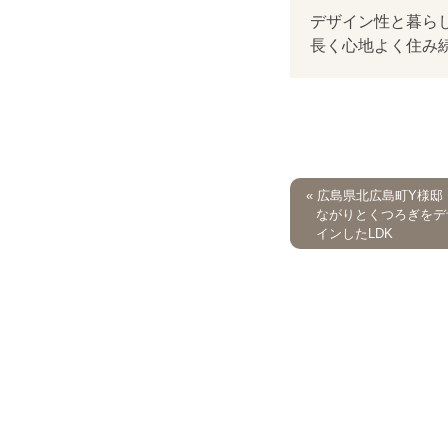
デザイン性と暮ら
長く心地よく住み
« 広島県北広島町Y様邸
ながりとくつろぎをデ
インしたLDK