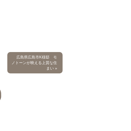
広島県広島市K様邸 モ
ノトーンが映える上質な住
まい »