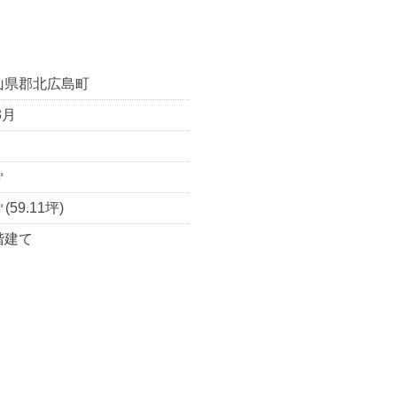
山県郡北広島町
3月
㎡
㎡(59.11坪)
階建て