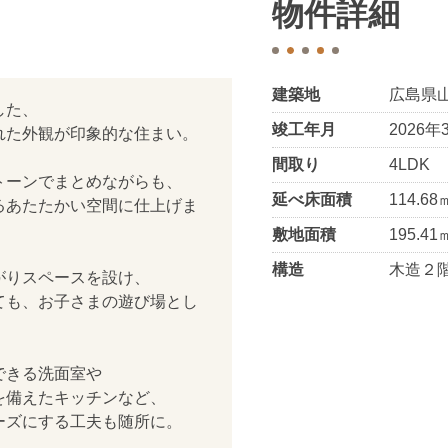
物件詳細
建築地
広島県
した、
竣工年月
2026年
れた外観が印象的な住まい。
間取り
4LDK
トーンでまとめながらも、
延べ床面積
114.68
るあたたかい空間に仕上げま
敷地面積
195.41
構造
木造２
がりスペースを設け、
ても、お子さまの遊び場とし
。
できる洗面室や
を備えたキッチンなど、
ーズにする工夫も随所に。